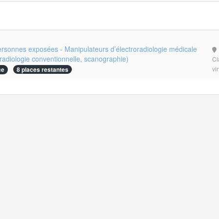
ersonnes exposées - Manipulateurs d’électroradiologie médicale
radiologie conventionnelle, scanographie)
Cl
vi
ce
8 places restantes