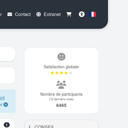
r
Contact
Extranet
Français
Accessibilité
Satisfaction globale
★★★★★
★★★★★
Nombre de participants
ant
(12 derniers mois)
er
6465
1
CONSEIL