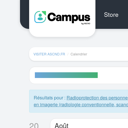
Aller au menu principal
Aller au contenu principal
Personnaliser l'interface
Store
VISITER ASCND.FR
Calendrier
Calendrier
NOS SESSIONS PROGRAMMÉES
Résultats pour :
Radioprotection des personnes
en imagerie (radiologie conventionnelle, scan
20
Août