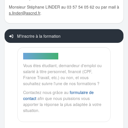
Monsieur Stéphane LINDER au 03 57 54 05 62 ou par mail à
s.linder@ascnd.fr
.
M'inscrire à la formation
PARTICULIER ?
Vous êtes étudiant, demandeur d'emploi ou
salarié à titre personnel, financé (CPF,
France Travail, etc.) ou non, et vous
souhaitez suivre l'une de nos formations ?
Contactez nous grâce au
formulaire de
contact
afin que nous puissions vous
apporter la réponse la plus adaptée à votre
situation.