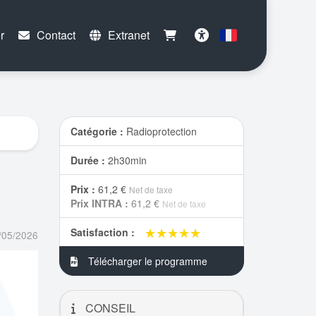
r
Contact
Extranet
Français
Accessibilité
Catégorie :
Radioprotection
Durée :
2h30min
Prix :
61,2 €
Net de taxe
Prix INTRA :
61,2 €
Net de taxe
★★★★★
★★★★★
Satisfaction :
/05/2026
Télécharger le programme
CONSEIL