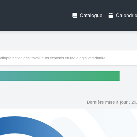
Catalogue
Calendrie
dioprotection des travailleurs exposés en radiologie vétérinaire
rs exposés en radiologie vétérinaire
29
Dernière mise à jour :