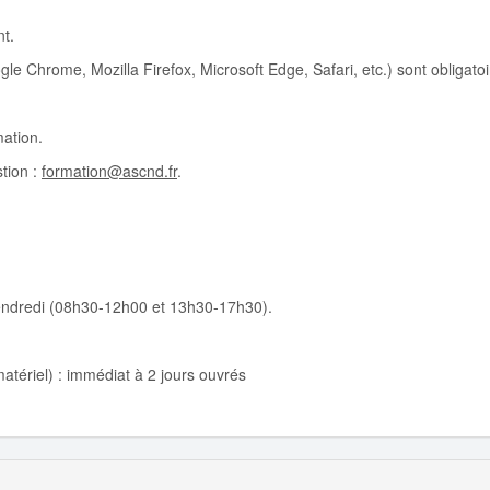
nt.
le Chrome, Mozilla Firefox, Microsoft Edge, Safari, etc.) sont obligatoi
mation.
tion :
formation@ascnd.fr
.
vendredi (08h30-12h00 et 13h30-17h30).
tériel) : immédiat à 2 jours ouvrés