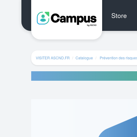
Aller au menu principal
Aller au contenu principal
Personnaliser l'interface
Store
VISITER ASCND.FR
Catalogue
Prévention des risque
Salarié compétent référent sant