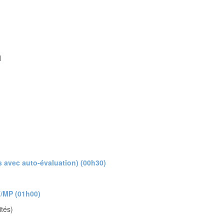
l
s avec auto-évaluation) (00h30)
AT/MP (01h00)
ités)