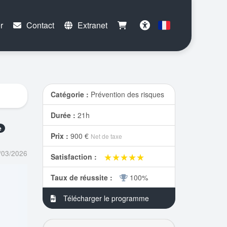
r
Contact
Extranet
Français
Accessibilité
Catégorie :
Prévention des risques
Durée :
21h
e
Prix :
900 €
Net de taxe
/03/2026
★★★★★
★★★★★
Satisfaction :
Taux de réussite :
100%
Télécharger le programme