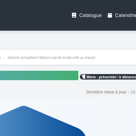
Catalogue
Calendrie
s
Salarié compétent référent santé et sécurité au travail
é et sécurité au travail
Mixte : présentiel / à distanc
20
Dernière mise à jour :